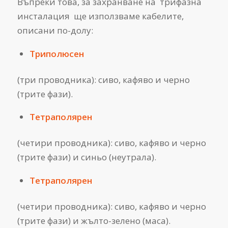
Въпреки това, за захранване на трифазна
инсталация ще използваме кабелите,
описани по-долу:
Триполюсен
(три проводника): сиво, кафяво и черно
(трите фази).
Тетраполярен
(четири проводника): сиво, кафяво и черно
(трите фази) и синьо (неутрала).
Тетраполярен
(четири проводника): сиво, кафяво и черно
(трите фази) и жълто-зелено (маса).