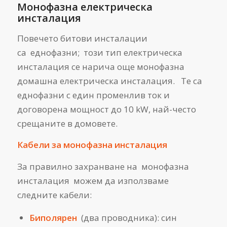
Монофазна електрическа
инсталация
Повечето битови инсталации
са еднофазни; този тип електрическа
инсталация се нарича още монофазна
домашна електрическа инсталация. Те са
еднофазни с един променлив ток и
договорена мощност до 10 kW, най-често
срещаните в домовете.
Кабели за монофазна инсталация
За правилно захранване на монофазна
инсталация можем да използваме
следните кабели:
Биполярен
(два проводника): син