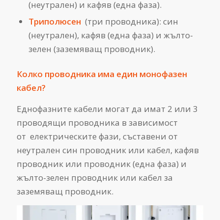
(неутрален) и кафяв (една фаза).
Триполюсен
(три проводника): син
(неутрален), кафяв (една фаза) и жълто-
зелен (заземяващ проводник).
Колко проводника има един монофазен
кабел?
Еднофазните кабели могат да имат 2 или 3
проводящи проводника в зависимост
от електрическите фази, съставени от
неутрален син проводник или кабел, кафяв
проводник или проводник (една фаза) и
жълто-зелен проводник или кабел за
заземяващ проводник.