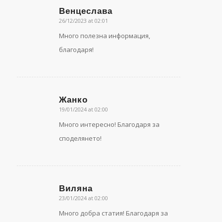
Венцеслава
26/12/2023 at 02:01
says:
Много полезна информация,
благодаря!
Жанко
19/01/2024 at 02:00
says:
Много интересно! Благодаря за
споделянето!
Виляна
23/01/2024 at 02:00
says:
Много добра статия! Благодаря за