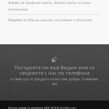
Жанко
за
Трифазно табло: Видове табла за всяка
инсталация
Видима
за
Ядрена енергия: изследване в областта
Потърсете ни във Видин или се
свържете с нас по телефона
и сами ще се убедите колко сме добри. Очакваме
ви!
Всички права са запазени 2009-2026 © ELVidin.com