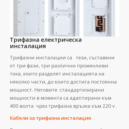
Трифазна електрическа
инсталация
Трифазни инсталации са тези, съставени
от три фази, три различни променливи
тока, които разделят инсталацията на
няколко части, до които достига постоянна
мощност. Неговите стандартизирани
мощности в момента са адаптирани към
400 волта чрез трифазна връзка към 220 v .
Кабели за трифазна инсталация