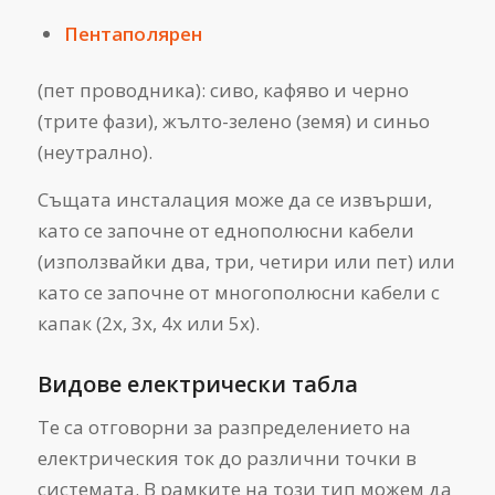
Пентаполярен
(пет проводника): сиво, кафяво и черно
(трите фази), жълто-зелено (земя) и синьо
(неутрално).
Същата инсталация може да се извърши,
като се започне от еднополюсни кабели
(използвайки два, три, четири или пет) или
като се започне от многополюсни кабели с
капак (2x, 3x, 4x или 5x).
Видове електрически табла
Те са отговорни за разпределението на
електрическия ток до различни точки в
системата. В рамките на този тип можем да